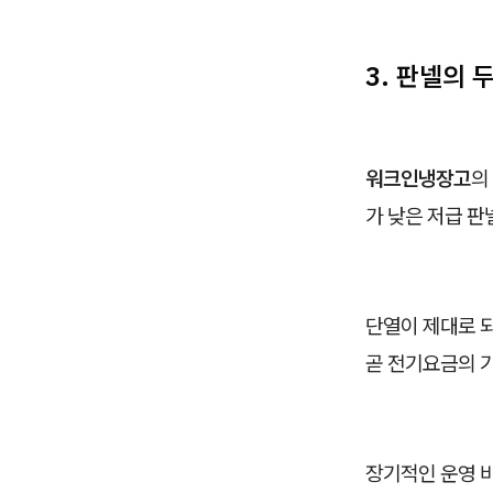
3. 판넬의 
워크인냉장고
의
가 낮은 저급 판
단열이 제대로 되
곧 전기요금의 
장기적인 운영 