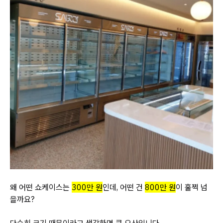
왜 어떤 쇼케이스는
300만 원
인데, 어떤 건
800만 원
이 훌쩍 넘
을까요?