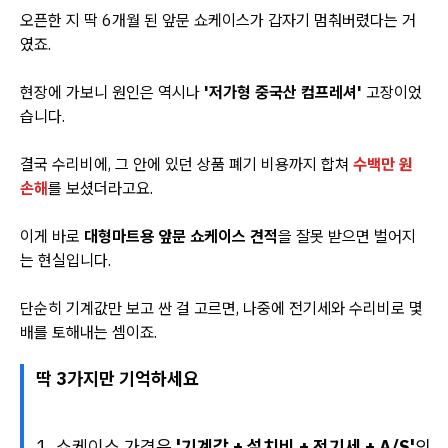
오픈한 지 딱 6개월 된 앞문 쇼케이스가 갑자기 멈춰버렸다는 거
였죠.
현장에 가보니 원인은 역시나
'저가형 중국산 컴프레셔'
고장이었
습니다.
결국 수리비에, 그 안에 있던 상품 폐기 비용까지 합쳐
수백만 원
손해
를 보셨더라고요.
이게 바로
대형마트용 앞문 쇼케이스 견적
을 잘못 받으면 벌어지
는 현실입니다.
단순히 기계값만 보고 싼 걸 고르면, 나중에 전기세와 수리비로 몇
배를 토해내는 셈이죠.
딱 3가지만 기억하세요
쇼케이스 가격은
'기계값 + 설치비 + 전기세 + A/S'
의