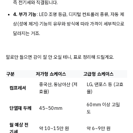
즉 전기세와 직결됩니다.
4. 부가 기능
: LED 조명 등급, 디지털 컨트롤러 종류, 자동 제
상(성에 제거) 기능의 유무와 방식에 따라 가격이 세부적으로
달라지는 거죠.
말로만 들으면 감이 잘 안 오실 테니, 표로 정리해 드릴게요.
구분
저가형 쇼케이스
고급형 쇼케이스
중국산, 동남아산 (저
LG, 댄포스 등 (고효
컴프레셔
효율)
율)
60mm 이상 고밀
단열재 두께
45~50mm
도
월 예상 전
약 10~15만 원
약 6~9만 원
기세