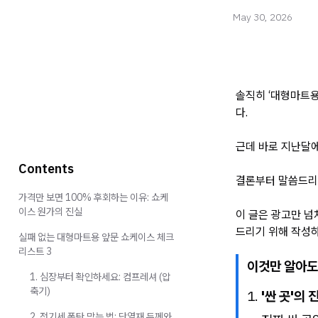
May 30, 2026
솔직히 ‘대형마트용
다.
근데 바로 지난달에
Contents
결론부터 말씀드리
가격만 보면 100% 후회하는 이유: 쇼케
이스 원가의 진실
이 글은 광고만 넘
드리기 위해 작성하
실패 없는 대형마트용 앞문 쇼케이스 체크
리스트 3
이것만 알아도 
1. 심장부터 확인하세요: 컴프레셔 (압
축기)
'싼 곳'의 
2. 전기세 폭탄 막는 법: 단열재 두께와