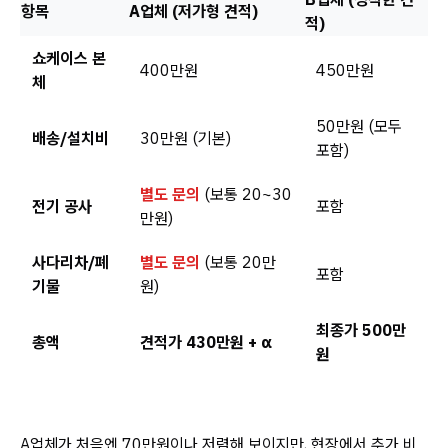
항목
A업체 (저가형 견적)
적)
쇼케이스 본
400만원
450만원
체
50만원 (모두
배송/설치비
30만원 (기본)
포함)
별도 문의
(보통 20~30
전기 공사
포함
만원)
사다리차/폐
별도 문의
(보통 20만
포함
기물
원)
최종가 500만
총액
견적가 430만원 + α
원
A업체가 처음엔 70만원이나 저렴해 보이지만, 현장에서 추가 비