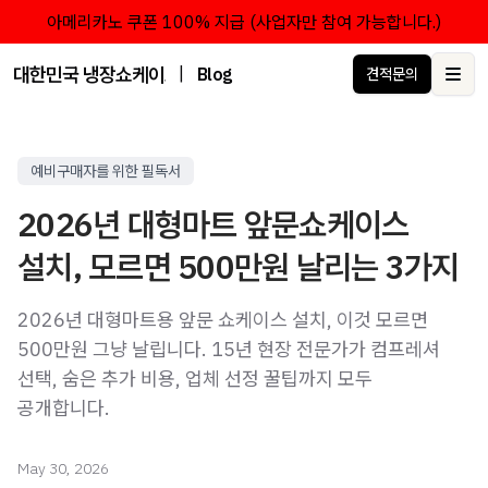
아메리카노 쿠폰 100% 지급 (사업자만 참여 가능합니다.)
대한민국 냉장쇼케이스 점유율 1위 브랜드 한성쇼케이스
|
Blog
견적문의
Ope
예비구매자를 위한 필독서
2026년 대형마트 앞문쇼케이스
설치, 모르면 500만원 날리는 3가지
2026년 대형마트용 앞문 쇼케이스 설치, 이것 모르면
500만원 그냥 날립니다. 15년 현장 전문가가 컴프레셔
선택, 숨은 추가 비용, 업체 선정 꿀팁까지 모두
공개합니다.
May 30, 2026