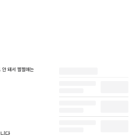
도 안 돼서 쩔쩔매는
됩니다.