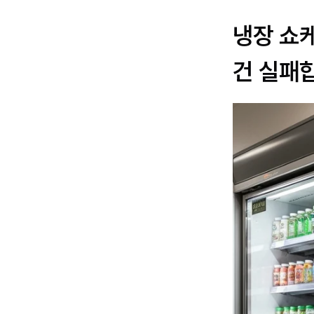
냉장 쇼
건 실패