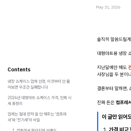
May 31, 2026
솔직히 말씀드릴게
대형마트용 냉장 
지난달에만 해도
Contents
사장님을 두 분이나
냉장 쇼케이스 업체 선정, 이것부터 안 물
어보면 무조건 실패합니다
결론부터 말하면, 
2026년 대형마트 쇼케이스 가격, 진짜 시
진짜 돈은
컴프레셔
세 총정리
업체는 절대 먼저 말 안 해주는 '컴프레
이 글만 읽어
셔'와 '전기세'의 비밀
가격 비교 
1. 컴프레셔 원산지와 브랜드