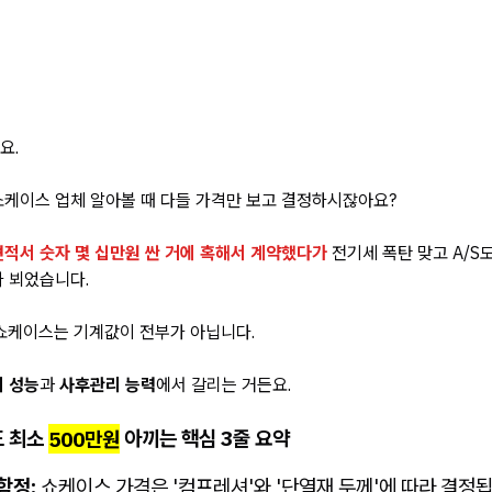
요.
쇼케이스 업체 알아볼 때 다들 가격만 보고 결정하시잖아요?
견적서 숫자 몇 십만원 싼 거에 혹해서 계약했다가
전기세 폭탄 맞고 A/S
 뵈었습니다.
쇼케이스는 기계값이 전부가 아닙니다.
 성능
과
사후관리 능력
에서 갈리는 거든요.
도 최소
500만원
아끼는 핵심 3줄 요약
함정:
쇼케이스 가격은 '컴프레셔'와 '단열재 두께'에 따라 결정