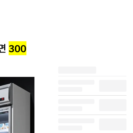
르면
300