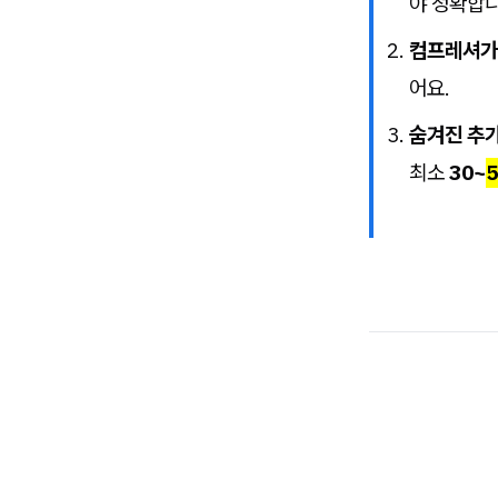
야 정확합니
컴프레셔
어요.
숨겨진 추가
최소
30~