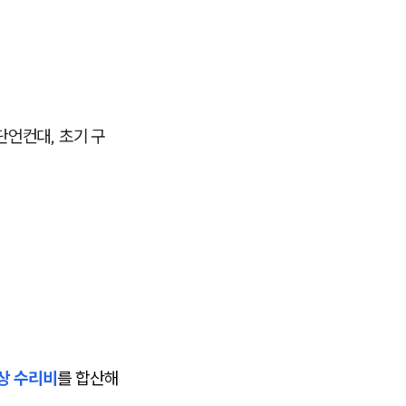
단언컨대, 초기 구
예상 수리비
를 합산해