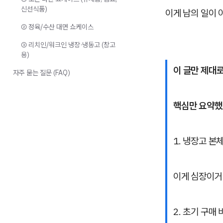
신선식품)
이게 남의 일이 
② 정육/수산 대면 쇼케이스
③ 리치인/워크인 냉장·냉동고 (창고
용)
이 글만 제대
자주 묻는 질문 (FAQ)
핵심만 요약했
1. 냉장고 본
이게 심장이거
2. 초기 구매