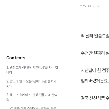
May 30, 2026
딱 잘라 말씀드
수천만 원짜리 설
Contents
1. 냉장고가 아니라 '컴프레셔'를 사는 겁
지난달에 한 점
니다
멈춰버렸거든요.
2. 광고에 안 나오는 '진짜' 비용: 설치와
A/S
3. 용도별 쇼케이스, 현장 전문가의 선택
결국 신선식품 
팁
① 오픈 다단 쇼케이스 (유제품, 음료,