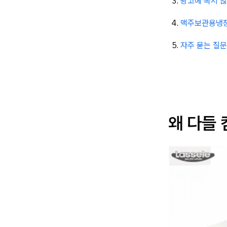
광고에 속지 않
맥주보관용냉장
자주 묻는 질문 
왜 다들 