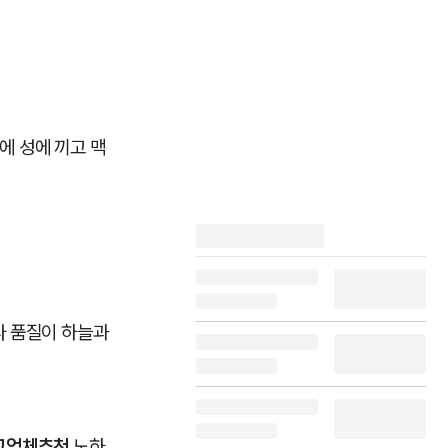
만에 성에 끼고 맥
라 품질이 하늘과
고업체추천
노하