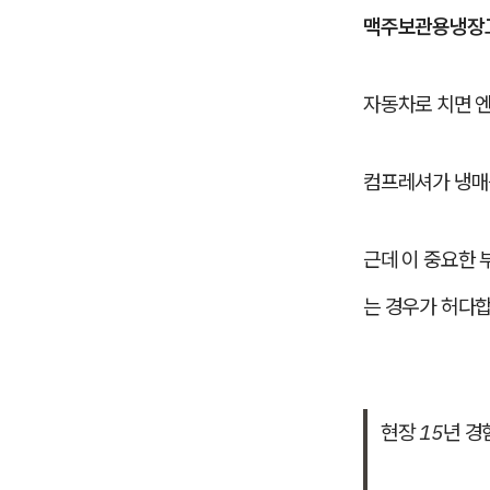
맥주보관용냉장
자동차로 치면 
컴프레셔가 냉매
근데 이 중요한 
는 경우가 허다합
현장 15년 경