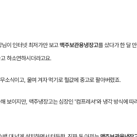
사장님이 인터넷 최저가만 보고
맥주보관용냉장고
를 샀다가 한 달 
다고 하소연하시더라고요.
감무소식이고, 울며 겨자 먹기로 헐값에 중고로 팔아버렸죠.
해 보이지만, 맥주냉장고는 심장인 '컴프레셔'와 냉각 방식에 따
수백 대 넘게 설치하면서 터득한, 진짜 돈 아끼는
맥주보관용냉장