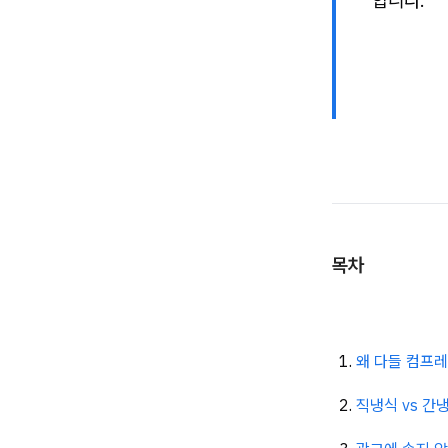
합니다.
목차
왜 다들 컴프레
직냉식 vs 간