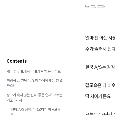
Jun 02, 2026
얼마 전 아는 
주가 슬러시 된
Contents
결국 A/S는 감
왜 다들 컴프레셔, 컴프레셔 하는 걸까요?
직냉식 vs 간냉식, 우리 가게에 맞는 건 뭘
겉모습은 다 비슷
까요?
광고에 속지 않는 진짜 '좋은 업체' 고르는
땅 차이거든요.
기준 3가지
첫째, A/S 정책을 집요하게 따져보세
오늘은 15년간 
요.