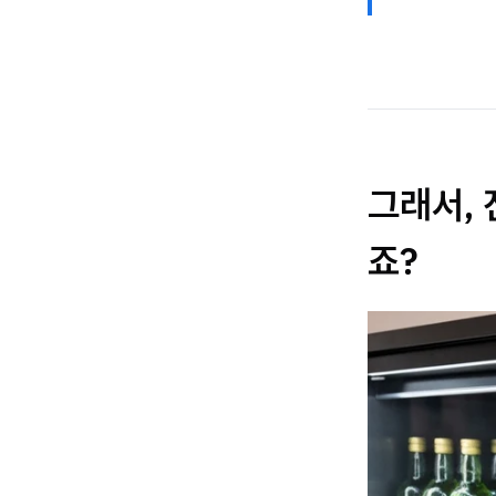
그래서,
죠?