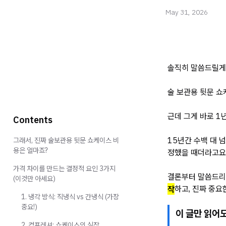
May 31, 2026
솔직히 말씀드릴게
술 보관용 뒷문 쇼
근데 그게 바로 1
Contents
15년간 수백 대 
그래서, 진짜 술보관용 뒷문 쇼케이스 비
용은 얼마죠?
정했을 때더라고요
가격 차이를 만드는 결정적 요인 3가지
결론부터 말씀드리
(이것만 아세요)
작
하고, 진짜 중요
1. 냉각 방식: 직냉식 vs 간냉식 (가장
중요!)
이 글만 읽어도
2. 컴프레셔: 쇼케이스의 심장