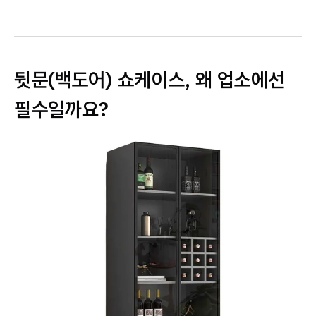
뒷문(백도어) 쇼케이스, 왜 업소에선
필수일까요?