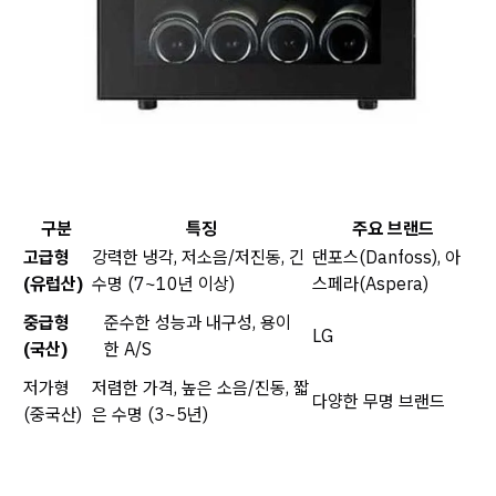
구분
특징
주요 브랜드
고급형
강력한 냉각, 저소음/저진동, 긴
댄포스(Danfoss), 아
(유럽산)
수명 (7~10년 이상)
스페라(Aspera)
중급형
준수한 성능과 내구성, 용이
LG
(국산)
한 A/S
저가형
저렴한 가격, 높은 소음/진동, 짧
다양한 무명 브랜드
(중국산)
은 수명 (3~5년)