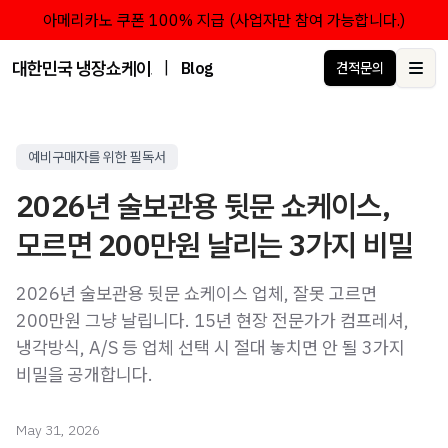
아메리카노 쿠폰 100% 지급 (사업자만 참여 가능합니다.)
대한민국 냉장쇼케이스 점유율 1위 브랜드 한성쇼케이스
|
Blog
견적문의
Ope
예비구매자를 위한 필독서
2026년 술보관용 뒷문 쇼케이스,
모르면 200만원 날리는 3가지 비밀
2026년 술보관용 뒷문 쇼케이스 업체, 잘못 고르면
200만원 그냥 날립니다. 15년 현장 전문가가 컴프레셔,
냉각방식, A/S 등 업체 선택 시 절대 놓치면 안 될 3가지
비밀을 공개합니다.
May 31, 2026