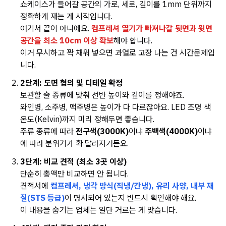
쇼케이스가 들어갈 공간의 가로, 세로, 깊이를 1mm 단위까지
정확하게 재는 게 시작입니다.
여기서 끝이 아니에요.
컴프레셔 열기가 빠져나갈 뒷면과 윗면
공간을 최소 10cm 이상 확보
해야 합니다.
이거 무시하고 꽉 채워 넣으면 과열로 고장 나는 건 시간문제입
니다.
2단계: 도면 협의 및 디테일 확정
보관할 술 종류에 맞춰 선반 높이와 깊이를 정해야죠.
와인병, 소주병, 맥주병은 높이가 다 다르잖아요. LED 조명 색
온도(Kelvin)까지 미리 정해두면 좋습니다.
주류 종류에 따라
전구색(3000K)
이냐
주백색(4000K)
이냐
에 따라 분위기가 확 달라지거든요.
3단계: 비교 견적 (최소 3곳 이상)
단순히 총액만 비교하면 안 됩니다.
견적서에
컴프레셔, 냉각 방식(직냉/간냉), 유리 사양, 내부 재
질(STS 등급)
이 명시되어 있는지 반드시 확인해야 해요.
이 내용을 숨기는 업체는 일단 거르는 게 맞습니다.