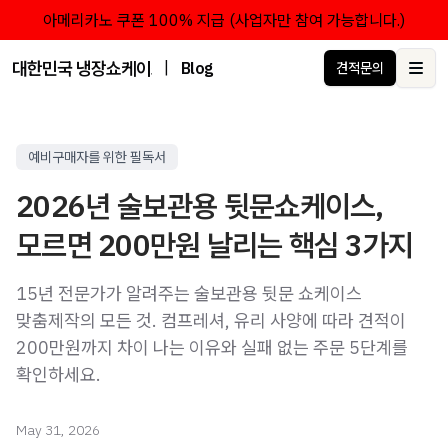
아메리카노 쿠폰 100% 지급 (사업자만 참여 가능합니다.)
대한민국 냉장쇼케이스 점유율 1위 브랜드 한성쇼케이스
|
Blog
견적문의
Ope
예비구매자를 위한 필독서
2026년 술보관용 뒷문쇼케이스,
모르면 200만원 날리는 핵심 3가지
15년 전문가가 알려주는 술보관용 뒷문 쇼케이스
맞춤제작의 모든 것. 컴프레셔, 유리 사양에 따라 견적이
200만원까지 차이 나는 이유와 실패 없는 주문 5단계를
확인하세요.
May 31, 2026