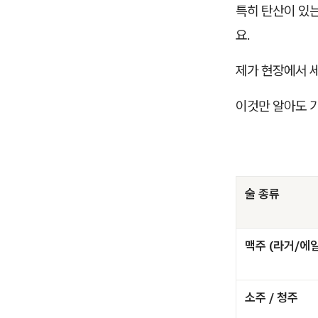
특히 탄산이 있
요.
제가 현장에서 
이것만 알아도 가
술 종류
맥주 (라거/에일
소주 / 청주