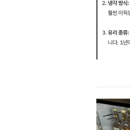
냉각 방식:
훨씬 이득
유리 종류:
니다. 1년