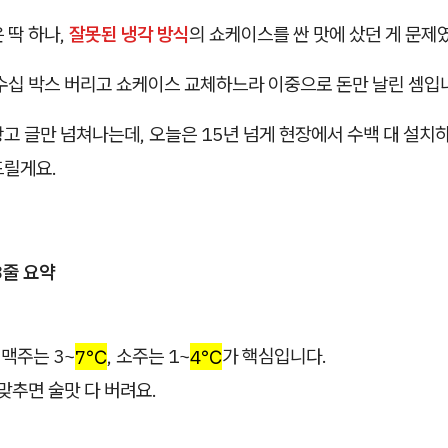
 딱 하나,
잘못된 냉각 방식
의 쇼케이스를 싼 맛에 샀던 게 문제
 수십 박스 버리고 쇼케이스 교체하느라 이중으로 돈만 날린 셈입
고 글만 넘쳐나는데, 오늘은 15년 넘게 현장에서 수백 대 설치하
드릴게요.
3줄 요약
맥주는 3~
7℃
, 소주는 1~
4℃
가 핵심입니다.
맞추면 술맛 다 버려요.