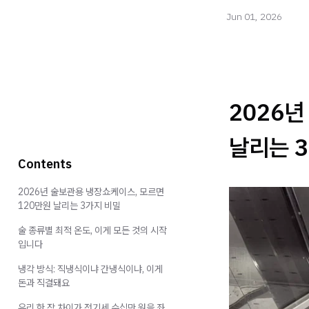
Jun 01, 2026
2026
날리는 
Contents
2026년 술보관용 냉장쇼케이스, 모르면
120만원 날리는 3가지 비밀
술 종류별 최적 온도, 이게 모든 것의 시작
입니다
냉각 방식: 직냉식이냐 간냉식이냐, 이게
돈과 직결돼요
유리 한 장 차이가 전기세 수십만 원을 좌