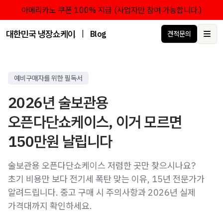
아메리카노 쿠폰 100% 지급 (사업자만 참여 가능합니다.)
대한민국 냉장쇼케이스 점유율 1위 브랜드 한성쇼케이스
|
Blog
견적문의
Ope
예비구매자를 위한 필독서
2026년 술보관용
오픈다단쇼케이스, 이거 모르면
150만원 날립니다
술보관용 오픈다단쇼케이스 저렴한 곳만 찾으시나요?
초기 비용만 보다 전기세 폭탄 맞는 이유, 15년 전문가가
알려드립니다. 중고 구매 시 주의사항과 2026년 실제
가격대까지 확인하세요.