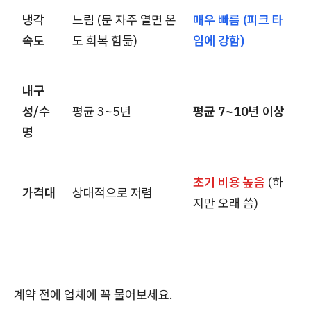
냉각
느림 (문 자주 열면 온
매우 빠름 (피크 타
속도
도 회복 힘듦)
임에 강함)
내구
성/수
평균 3~5년
평균 7~10년 이상
명
초기 비용 높음
(하
가격대
상대적으로 저렴
지만 오래 씀)
계약 전에 업체에 꼭 물어보세요.