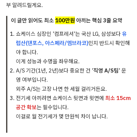
부 알려드릴게요.
이 글만 읽어도 최소
100만원
아끼는 핵심 3줄 요약
쇼케이스 심장인 '컴프레셔'는 국산 LG, 삼성보다
유
럽산(댄포스, 아스페라/엠브라코)
인지 반드시 확인해
야 합니다.
이게 성능과 수명을 좌우해요.
A/S 기간(1년, 2년)보다 중요한 건 '
직영 A/S팀
' 운
영 여부입니다.
외주 A/S는 고장 나면 한 세월 걸리거든요.
전기세 아끼려면 쇼케이스 뒷면과 윗면에
최소 15cm
공간 확보
는 필수입니다.
이걸로 월 전기세가 몇 만원씩 차이 납니다.