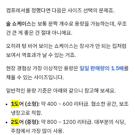
컴프레셔를 정했다면 다음은 사이즈 선택의 문제죠.
술 쇼케이스
는 보통 문짝 개수로 용량을 가늠하는데, 무조
건 큰 게 좋은 건 절대 아니에요.
오히려 텅 비어 보이는 쇼케이스는 장사가 안 되는 집처럼
보여서 역효과가 날 수 있는 거죠.
현장 경험상 가장 이상적인 용량은
일일 판매량의 1.5배
를
채울 수 있는 사이즈입니다.
일반적인 용량 기준은 아래와 같으니 참고해 보세요.
1도
어 (소형):
약 400 ~ 600 리터급. 협소한 공간, 보조
냉장고로 적합.
2도
어 (중형):
약 800 ~ 1200 리터급. 대부분의 식당,
주점에서 가장 많이 사용.