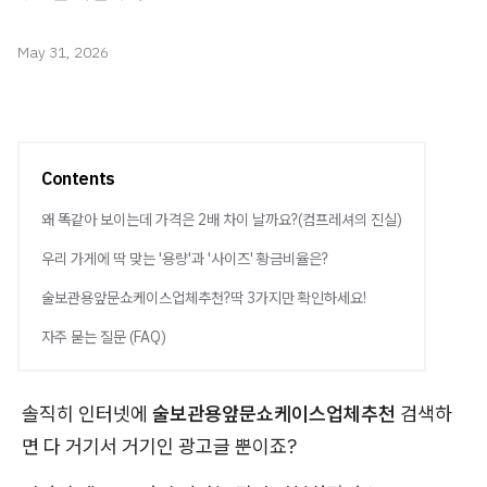
May 31, 2026
Contents
왜 똑같아 보이는데 가격은 2배 차이 날까요?(컴프레셔의 진실)
우리 가게에 딱 맞는 '용량'과 '사이즈' 황금비율은?
술보관용앞문쇼케이스업체추천?딱 3가지만 확인하세요!
자주 묻는 질문 (FAQ)
솔직히 인터넷에
술보관용앞문쇼케이스업체추천
검색하
면 다 거기서 거기인 광고글 뿐이죠?