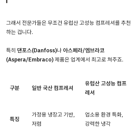
그래서 전문가들은 무조건 유럽산 고성능 컴프레셔를 추천
하는 겁니다.
특히
댄포스(Danfoss)
나
아스페라/엠브라코
(Aspera/Embraco)
제품은 업계에서 최고로 쳐주죠.
유럽산 고성능 컴프
구분
일반 국산 컴프레셔
레셔
가정용 냉장고 기반,
업소용 환경 특화,
특징
저렴
강력한 냉각