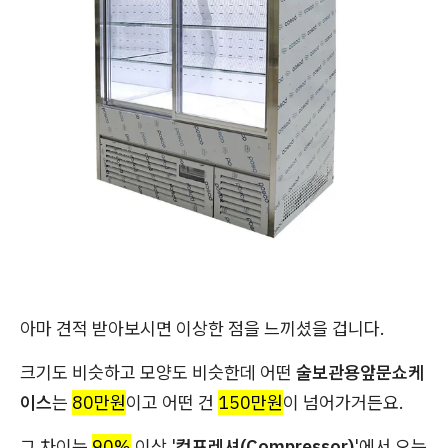
아마 견적 받아보시면 이상한 점을 느끼셨을 겁니다.
크기도 비슷하고 모양도 비슷한데 어떤
술보관용앞문쇼케
이스
는
80만원
이고 어떤 건
150만원
이 넘어가거든요.
그 차이는
90%
이상 '
컴프레셔(Compressor)
'에서 오는