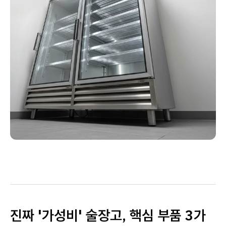
진짜 '가성비' 술장고, 핵심 부품 3가