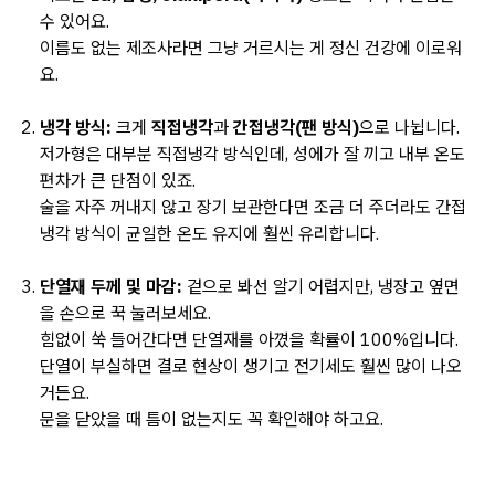
수 있어요.
이름도 없는 제조사라면 그냥 거르시는 게 정신 건강에 이로워
요.
냉각 방식:
크게
직접냉각
과
간접냉각(팬 방식)
으로 나뉩니다.
저가형은 대부분 직접냉각 방식인데, 성에가 잘 끼고 내부 온도
편차가 큰 단점이 있죠.
술을 자주 꺼내지 않고 장기 보관한다면 조금 더 주더라도
간접
냉각 방식
이 균일한 온도 유지에 훨씬 유리합니다.
단열재 두께 및 마감:
겉으로 봐선 알기 어렵지만, 냉장고 옆면
을 손으로 꾹 눌러보세요.
힘없이 쑥 들어간다면 단열재를 아꼈을 확률이 100%입니다.
단열이 부실하면
결로 현상
이 생기고 전기세도 훨씬 많이 나오
거든요.
문을 닫았을 때 틈이 없는지도 꼭 확인해야 하고요.