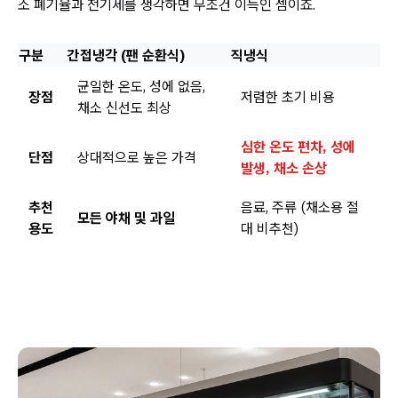
소 폐기율과 전기세를 생각하면 무조건 이득인 셈이죠.
구분
간접냉각 (팬 순환식)
직냉식
균일한 온도, 성에 없음,
장점
저렴한 초기 비용
채소 신선도 최상
심한 온도 편차, 성에
단점
상대적으로 높은 가격
발생, 채소 손상
추천
음료, 주류 (채소용 절
모든 야채 및 과일
용도
대 비추천)