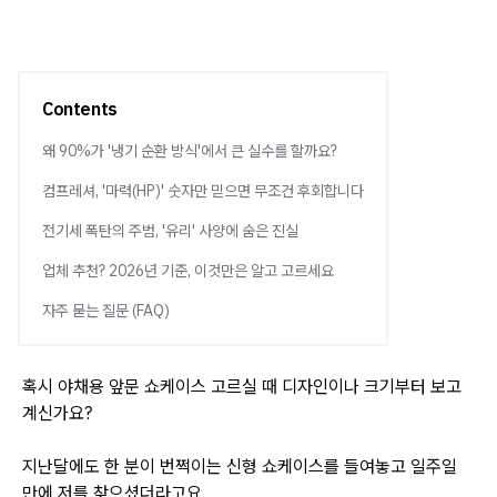
Contents
왜 90%가 '냉기 순환 방식'에서 큰 실수를 할까요?
컴프레셔, '마력(HP)' 숫자만 믿으면 무조건 후회합니다
전기세 폭탄의 주범, '유리' 사양에 숨은 진실
업체 추천? 2026년 기준, 이것만은 알고 고르세요
자주 묻는 질문 (FAQ)
혹시 야채용 앞문 쇼케이스 고르실 때 디자인이나 크기부터 보고
계신가요?
지난달에도 한 분이 번쩍이는 신형 쇼케이스를 들여놓고 일주일
만에 저를 찾으셨더라고요.