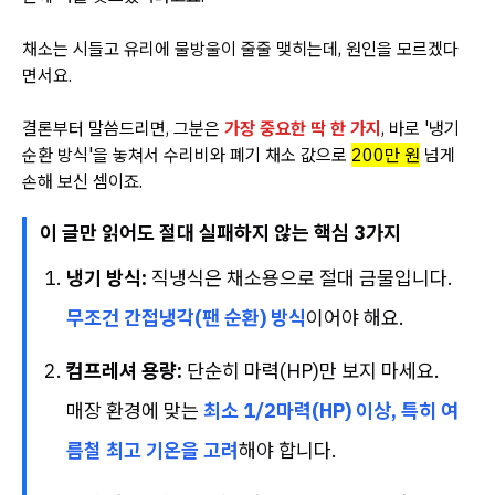
채소는 시들고 유리에 물방울이 줄줄 맺히는데, 원인을 모르겠다
면서요.
결론부터 말씀드리면, 그분은
가장 중요한 딱 한 가지
, 바로 '냉기
순환 방식'을 놓쳐서 수리비와 폐기 채소 값으로
200만 원
넘게
손해 보신 셈이죠.
이 글만 읽어도 절대 실패하지 않는 핵심 3가지
냉기 방식:
직냉식은 채소용으로 절대 금물입니다.
무조건 간접냉각(팬 순환) 방식
이어야 해요.
컴프레셔 용량:
단순히 마력(HP)만 보지 마세요.
매장 환경에 맞는
최소 1/2마력(HP) 이상, 특히 여
름철 최고 기온을 고려
해야 합니다.