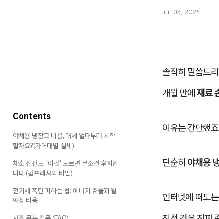
Jun 03, 2026
솔직히 말씀드리면
개월 만에
재료 
Contents
이유는 간단했죠
야채용 냉장고 비용, 대체 얼마부터 시작
할까요?(가격대별 실체)
단순히
야채용 
채소 신선도, '이것' 모르면 무조건 후회합
니다 (컴프레셔의 비밀)
전기세 폭탄 피하는 법: 에너지 효율과 월
인터넷에 떠도는 
예상 비용
직접 겪은 진짜 
자주 묻는 질문 (FAQ)