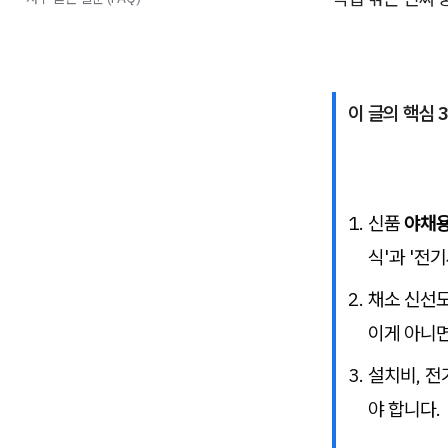
이 글의 핵심 
신품
야채용
식'과 '전
채소 신선
이게 아니면
설치비, 전
야 합니다.