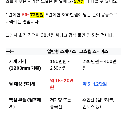
효율이 낮은 저가형 모델은 한 달에 5~
6만원
더 나올 수 있어요.
1년이면
60~
72만원
, 5년이면 300만원이 넘는 돈이 공중으로
사라지는 셈입니다.
그래서 초기 견적이 30만원 싸다고 덥석 물면 안 되는 겁니다.
구분
일반형 쇼케이스
고효율 쇼케이스
기계 가격
180만원 ~
280만원 ~ 400만
(1200mm 기준)
250만원
원
약 15~20만
월 예상 전기세
약 9~12만원
원
핵심 부품 (컴프레
저가형 또는
수입산 (엠브라코,
셔)
중국산
댄포스 등)