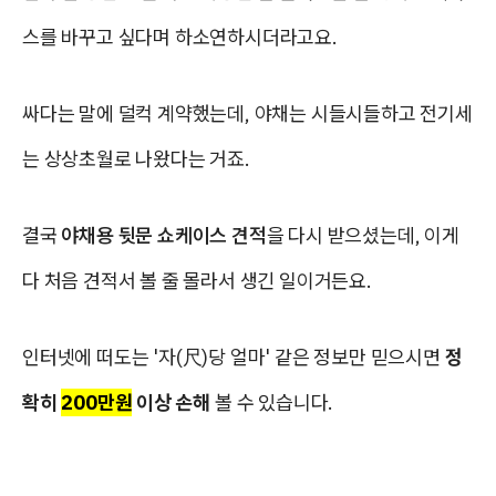
스를 바꾸고 싶다며 하소연하시더라고요.
싸다는 말에 덜컥 계약했는데, 야채는 시들시들하고 전기세
는 상상초월로 나왔다는 거죠.
결국
야채용 뒷문 쇼케이스 견적
을 다시 받으셨는데, 이게
다 처음 견적서 볼 줄 몰라서 생긴 일이거든요.
인터넷에 떠도는 '자(尺)당 얼마' 같은 정보만 믿으시면
정
확히
200만원
이상 손해
볼 수 있습니다.