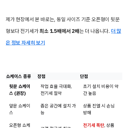
제가 현장에서 본 바로는, 동일 사이즈 기준 오픈형이 뒷문
형보다 전기세가
최소 1.5배에서 2배
는 더 나옵니다.
더 많
은 정보 자세히 보기
쇼케이스 종류
장점
단점
뒷문 쇼케이
작업 효율 극대화,
초기 설치 비용이 약
스 (권장)
전기세 절약
간 높음
앞문 쇼케이
좁은 공간에 설치 가
상품 진열 시 손님
스
능
방해
오픈형 쇼케
전기세 폭탄
, 상품