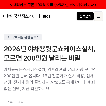
아메리카노 쿠폰 100% 지급 (사업자만 참여 가능합니다.)
대한민국 냉장쇼케이스 점유율 1위 브랜드 한성쇼케이스
|
Blog
견적문의
Ope
예비구매자를 위한 필독서
2026년 야채용뒷문쇼케이스설치,
모르면 200만원 날리는 비밀
야채용뒷문쇼케이스설치, 컴프레셔와 유리 사양 모르면
200만원 손해 봅니다. 15년 전문가가 설치 비용, 업체
선정, 전기세 절약 꿀팁까지 A to Z를 공개합니다. 후회
없는 선택, 지금 확인하세요.
Jun 03, 2026