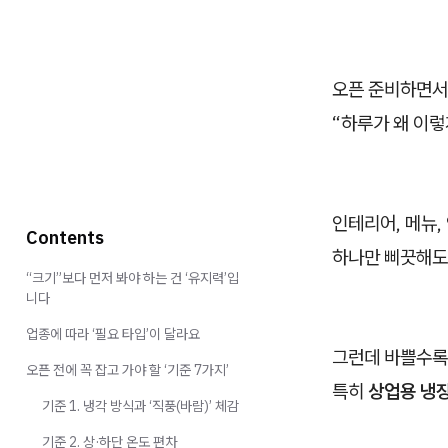
오픈 준비하면서
“하루가 왜 이렇
인테리어, 메뉴, 
Contents
하나만 삐끗해도
“크기”보다 먼저 봐야 하는 건 ‘유지력’입
니다
업종에 따라 ‘필요 타입’이 달라요
그런데 바쁠수록,
오픈 전에 꼭 잡고 가야 할 ‘기준 7가지’
특히
상업용 냉
기준 1. 냉각 방식과 ‘직풍(바람)’ 체감
기준 2. 상·하단 온도 편차