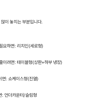
 많이 놓치는 부분입니다.
필요하면: 리치인(세로형)
줄이려면: 테이블형(상판+하부 냉장)
이면: 쇼케이스형(진열)
면: 언더카운터/슬림형