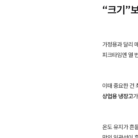
“크기”보
가정용과 달리 매
피크타임엔 열 번
이때 중요한 건 
상업용 냉장고
가
온도 유지가 흔
맛의 일관성이 