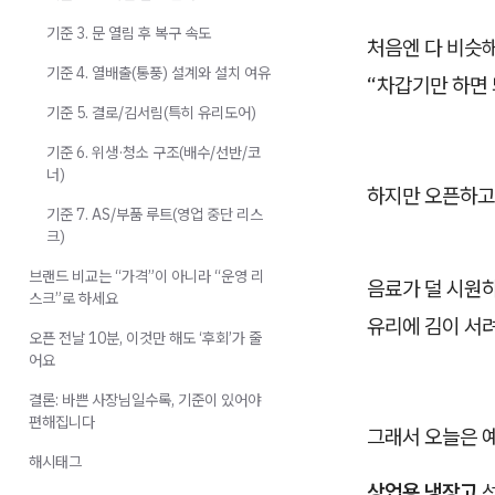
기준 3. 문 열림 후 복구 속도
처음엔 다 비슷해
기준 4. 열배출(통풍) 설계와 설치 여유
“차갑기만 하면
기준 5. 결로/김서림(특히 유리도어)
기준 6. 위생·청소 구조(배수/선반/코
너)
하지만 오픈하고
기준 7. AS/부품 루트(영업 중단 리스
크)
브랜드 비교는 “가격”이 아니라 “운영 리
음료가 덜 시원하
스크”로 하세요
유리에 김이 서려
오픈 전날 10분, 이것만 해도 ‘후회’가 줄
어요
결론: 바쁜 사장님일수록, 기준이 있어야
편해집니다
그래서 오늘은 예
해시태그
상업용 냉장고
선