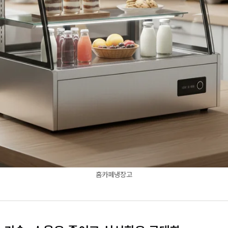
홈카페냉장고