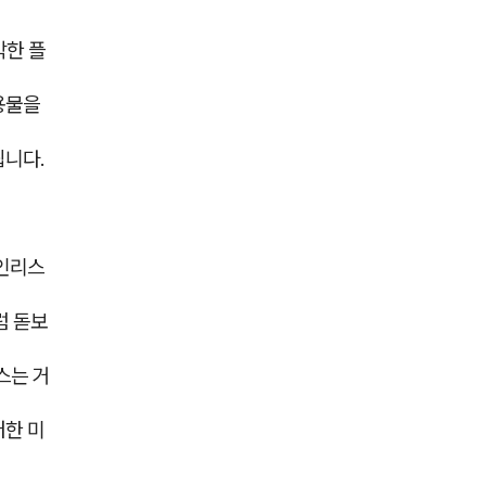
박한 플
용물을
됩니다.
테인리스
럼 돋보
스는 거
러한 미