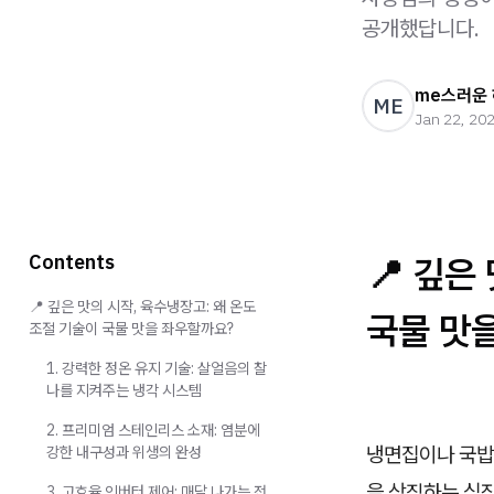
공개했답니다.
me스러운
ME
Jan 22, 20
Contents
📍
깊은 
📍 깊은 맛의 시작, 육수냉장고: 왜 온도
국물 맛
조절 기술이 국물 맛을 좌우할까요?
1. 강력한 정온 유지 기술: 살얼음의 찰
나를 지켜주는 냉각 시스템
2. 프리미엄 스테인리스 소재: 염분에
냉면집이나 국밥
강한 내구성과 위생의 완성
을 상징하는 심
3. 고효율 인버터 제어: 매달 나가는 전