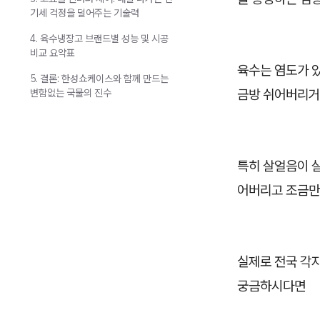
기세 걱정을 덜어주는 기술력
4. 육수냉장고 브랜드별 성능 및 시공
비교 요약표
육수는 염도가 
5. 결론: 한성쇼케이스와 함께 만드는
금방 쉬어버리거
변함없는 국물의 진수
특히 살얼음이 살
어버리고 조금만
실제로 전국 각
궁금하시다면