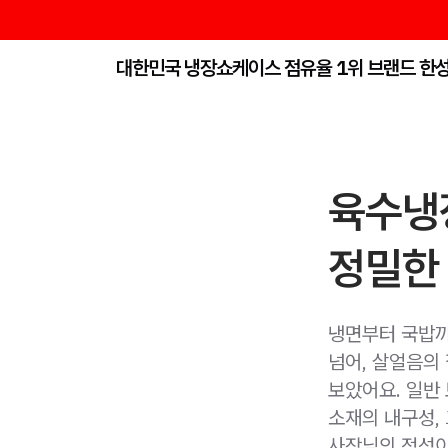
대한민국 냉장쇼케이스 점유율 1위 브랜드 한
육수냉장
정밀한
냉면부터 국밥까
넘어, 살얼음의
보았어요. 일반
소재의 내구성,
사장님의 정성이