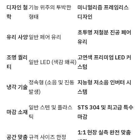
디자인 철
기능 위주의 투박한
미니멀리즘 프레임리스
학
형태
디자인
초투명 저철분 진공 페어
유리 사양
일반 페어 유리
유리
조명 퀄리
고연색 프리미엄 LED 커
일반 LED (색감 왜곡)
티
스텀
정속형 (소음 및 진동
지능형 저소음 인버터 시
냉각 기술
발생)
스템
일반 스텐 및 플라스
STS 304 및 최고급 특수
마감 소재
틱
마감
1:1 현장 실측 완전 맞춤
공간 맞춤
규격 사이즈 한정