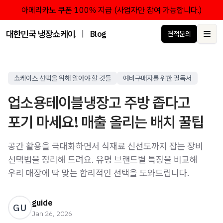
아메리카노 쿠폰 100% 지급 (사업자만 참여 가능합니다.)
대한민국 냉장쇼케이스 점유율 1위 브랜드 한성쇼케이스
|
Blog
견적문의
Ope
쇼케이스 선택을 위해 알아야 할 것들
예비구매자를 위한 필독서
업소용테이블냉장고 주방 좁다고
포기 마세요! 매출 올리는 배치 꿀팁
공간 활용을 극대화하면서 식재료 신선도까지 잡는 장비
선택법을 정리해 드려요. 유명 브랜드별 특징을 비교해
우리 매장에 딱 맞는 합리적인 선택을 도와드립니다.
guide
GU
Jan 26, 2026