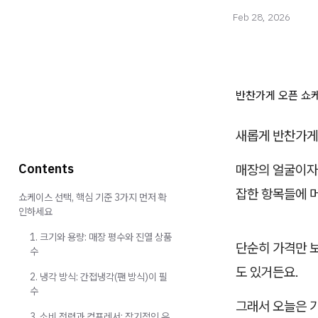
Feb 28, 2026
반찬가게 오픈 쇼케이
새롭게 반찬가게
Contents
매장의 얼굴이자
잡한 항목들에 
쇼케이스 선택, 핵심 기준 3가지 먼저 확
인하세요
1. 크기와 용량: 매장 평수와 진열 상품
단순히 가격만 보
수
도 있거든요.
2. 냉각 방식: 간접냉각(팬 방식)이 필
수
그래서 오늘은 
3. 소비 전력과 컴프레서: 장기적인 유