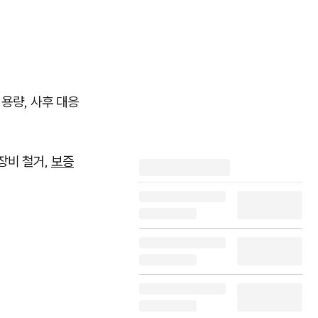
용량, 사후 대응
장비 철거,
보증