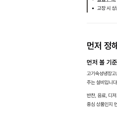
고장 시 
먼저 정해
먼저 볼 기
고기숙성냉장고온
주는 설비입니다
반찬, 음료, 디
중심 상품인지 