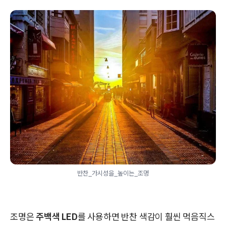
반찬_가시성을_높이는_조명
조명은
주백색 LED
를 사용하면 반찬 색감이 훨씬 먹음직스