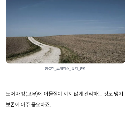
청결한_쇼케이스_유지_관리
도어 패킹(고무)에 이물질이 끼지 않게 관리하는 것도
냉기
보존
에 아주 중요하죠.