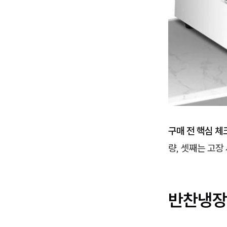
구매 전 핵심 체
량, 셋째는 고장
반찬냉장