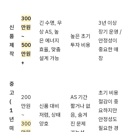
300
긴 수명, 무
3년 이상
신
만원
상 AS, 높
장기 운영 /
품
~
높은 초기
은 에너지
안정성이
제
500
투자 비용
효율, 맞춤
중요한 매
작
만원
설계 가능
장
+
중
고
초기 비용
200
AS 기간
(
절감이 중
만원
신품 대비
짧거나 없
1
요하지만
~
저렴, 상태
음, 숨겨
년
안정성도
300
양호
진 문제
미
필요한 경