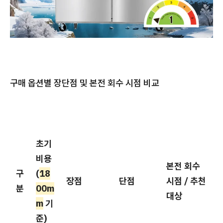
구매 옵션별 장단점 및 본전 회수 시점 비교
초기
비용
본전 회수
구
(
18
장점
단점
시점 / 추천
분
00m
대상
m
기
준)