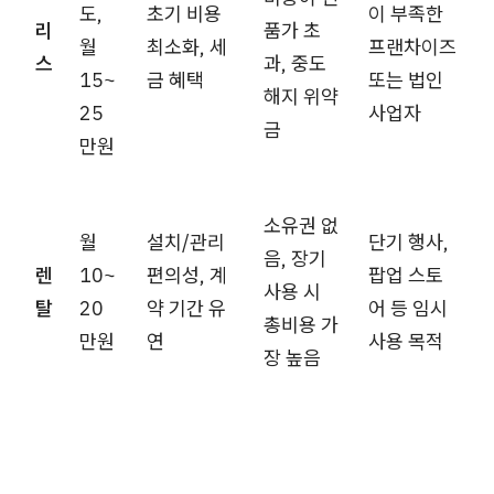
도,
초기 비용
이 부족한
리
품가 초
월
최소화, 세
프랜차이즈
스
과, 중도
15~
금 혜택
또는 법인
해지 위약
25
사업자
금
만원
소유권 없
월
설치/관리
단기 행사,
음, 장기
렌
10~
편의성, 계
팝업 스토
사용 시
탈
20
약 기간 유
어 등 임시
총비용 가
만원
연
사용 목적
장 높음