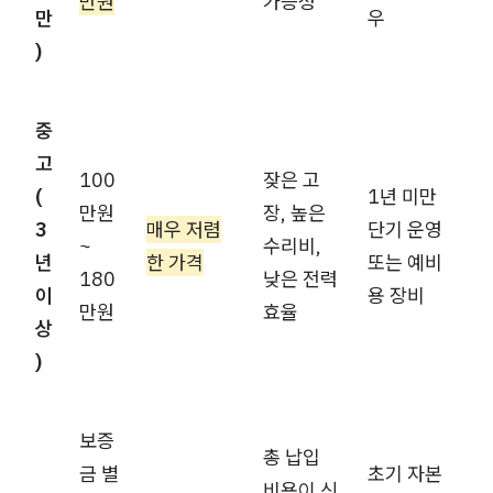
만원
가능성
만
우
)
중
고
100
잦은 고
(
1년 미만
만원
장, 높은
3
매우 저렴
단기 운영
~
수리비,
년
한 가격
또는 예비
180
낮은 전력
이
용 장비
만원
효율
상
)
보증
총 납입
금 별
초기 자본
비용이 신