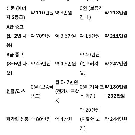
신품 (에너
0원 (보증기
약 110만원
약 3만원
약 218만원
지 2등급)
간 내)
A급 중고
(1~2년 사
약 70만원
약 3.5만원
약 15만원
약 211만원
용)
B급 중고
약 40만원
(3~5년 사
약 45만원
약 4.5만원
(컴프레셔
약 247만원
용)
등)
월 5~7만원
0원 (보증금
0원 (계약 조
약 180만원
렌탈/리스
(전기세 포함
별도)
건 확인)
~252만원
X)
약 20만원
저가형 신품
약 80만원
약 4만원
(자잘한 고
약 244만원
장)