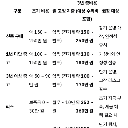
3년 총비용
구분
초기 비용
월 고정 지출
(예상 수리비
권장 대상
포함)
장기 운영 매
약 150 ~
없음 (전기세
약 150 ~
신품 구매
장, 안정성
250만 원
별도)
250만 원
중시
1년 미만 중
약 100 ~
없음 (전기세
약 130 ~
가성비와 안
고
150만 원
별도)
180만 원
정성 절충
단기 운영,
3년 이상 중
약 50 ~ 90
없음 (전기세
약 100 ~
고장 리스크
고
만 원
별도)
170만 원
감수
초기 자금 부
보증금 0 ~
월 7 ~ 10만
약 252 ~
리스
족, 세금 혜
30만 원
원
360만 원
택 필요 시
단기 행사,