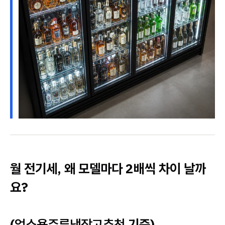
월 전기세, 왜 모델마다 2배씩 차이 날까
요?
(
업소용주류냉장고추천
기준)