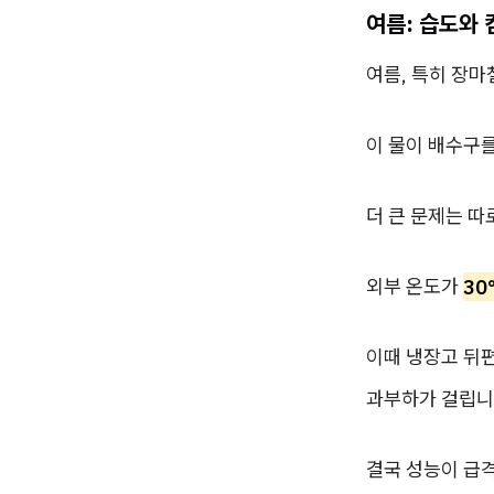
여름: 습도와
여름, 특히 장마
이 물이 배수구를
더 큰 문제는 따
외부 온도가
30
이때 냉장고 뒤
과부하가 걸립니
결국 성능이 급격