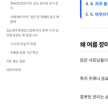
4. 자주 
정육점/반찬가게: 습도 유지와 부식 방
지
5. 마무
카페/베이커리: 잦은 문 개폐와 온도 복
원력
업소용주류냉장고업체 A/S 정책, 이것 모
르면 보증도 못 받습니다
왜 여름 장
'소비자 과실'의 함정
부품별 보증 기간 확인
많은 사장님들이
자주 묻는 질문
마무리하며
특히 주류나 음료
잘못된 관리는 