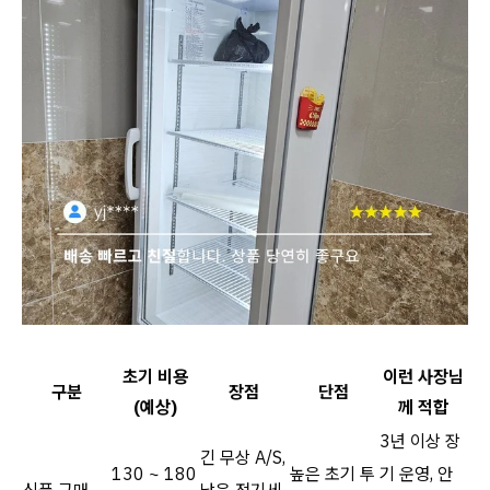
초기 비용
이런 사장님
구분
장점
단점
(예상)
께 적합
3년 이상 장
긴 무상 A/S,
130 ~ 180
높은 초기 투
기 운영, 안