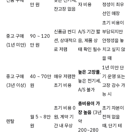
신품 구매
낮은 전기세,
만 원
자 비용
정성이 최우
잔고장 없음
선인 매장
초기 비용이
신품급 컨디
A/S 기간 짧
부담되지만
중고 구매
90 ~ 120
션, 상대적으
음, 제품 상
안정성을 놓
(1년 미만)
만 원
로 저렴
태 확인 필수
치고 싶지 않
을 때
1년 미만 단
높은 고장률
,
중고 구매
40 ~ 70만
매우 저렴한
기 운영 또는
높은 전기세,
(3년 이상)
원
초기 비용
고장 감수 가
A/S 불가
능 시
총비용이 가
초기 비용 0
초기 자본이
장 높음
(3년
월 5 ~ 8만
원, 계약 기
전혀 없을
렌탈
약
원
간 내 무상
때, 단기 테
200~280