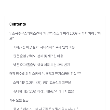
Contents
업소용주류쇼케이스견적, 왜 설치 장소에 따라 100만원까지 차이 날까
요?
지하/2층 이상 설치: 사다리차와 추가 인력 비용
좁은 출입구/복도: 분해 및 재조립 비용
낮은 층고/돌출부: 맞춤 제작 또는 모델 변경
매장 평수별 최적 쇼케이스, 용량과 전기요금의 진실은?
소형 매장(10평 내외): 공간 효율성과 회전율
중대형 매장(20평 이상): 대용량과 에너지 효율
자주 묻는 질문
중고 쇼케이스 구매 시 견적은 어떻게 달라지나요?