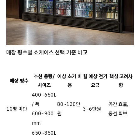
매장 평수별 쇼케이스 선택 기준 비교
추천 용량/
예상 초기 비
월 예상 전기
핵심 고려사
매장 평수
사이즈
용
요금
항
400~650L
/ 폭
80~130만
공간 효율,
10평 미만
3~6만원
600~900
원
동선 확보
mm
650~850L