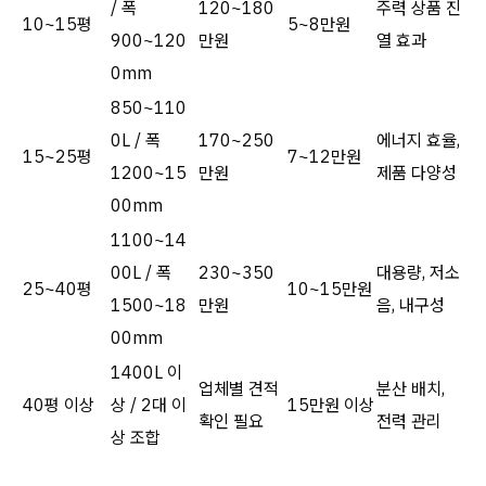
/ 폭
120~180
주력 상품 진
10~15평
5~8만원
900~120
만원
열 효과
0mm
850~110
0L / 폭
170~250
에너지 효율,
15~25평
7~12만원
1200~15
만원
제품 다양성
00mm
1100~14
00L / 폭
230~350
대용량, 저소
25~40평
10~15만원
1500~18
만원
음, 내구성
00mm
1400L 이
업체별 견적
분산 배치,
40평 이상
상 / 2대 이
15만원 이상
확인 필요
전력 관리
상 조합