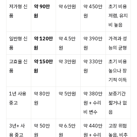
저가형 신
약 90만
약 6만원
약 450만
초기 비용
품
원
원
저렴, 유지
비 높음
일반형 신
약 120만
약 4.5만
약 390만
가격과 성
품
원
원
원
능의 균형
고효율 신
약 150만
약 3만원
약 330만
초기 비용
품
원
원
높으나 장
기적 이득
1년 사용
약 80만
약 5만원
약 380만
보증기간
중고
원
원 + 수리
짧거나 없
비 변수
음
3년+ 사
약 50만
약 6.5만
약 440만
고장 위험
용 중고
원
원
원 + 수리
높음, 비추