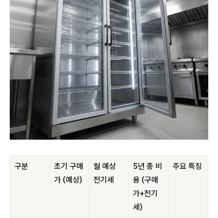
구분
초기 구매
월 예상
5년 총 비
주요 특징
가 (예상)
전기세
용 (구매
가+전기
세)