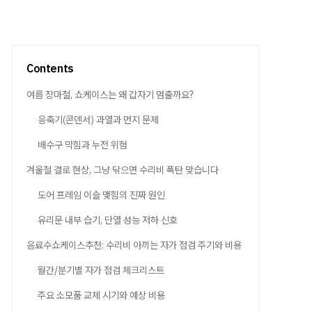
Contents
여름 장마철, 쇼케이스는 왜 갑자기 멈출까요?
응축기(콘덴서) 과열과 먼지 문제
배수구 막힘과 누전 위험
겨울철 결로 현상, 그냥 닦으면 수리비 폭탄 맞습니다
도어 프레임 이슬 맺힘의 진짜 원인
유리문 내부 습기, 단열 성능 저하 신호
음료수쇼케이스추천: 수리비 아끼는 자가 점검 주기와 비용
월간/분기별 자가 점검 체크리스트
주요 소모품 교체 시기와 예상 비용