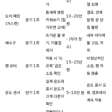
소)
거
열 심화
틈새에 명함
결로, 성에
도어 패킹
10~20만
분기 1회
끼워보기 (헐
발생, 문 닫
(가스켓)
원
거우면 교체)
힘 불량
뜨거운 물 붓
내부 바닥에
- (자가 청
배수구
분기 1회
기, 이물질
물 고임, 악
소)
제거
취
작동 시 '드
비정상적인
15~25만
팬 모터
분기 1회
르륵' 같은
소음, 팬 작
원
소음 확인
동 멈춤
실제 온도와
온도 표시 오
표시 온도가
온도 센서
반기 1회
5~10만 원
류, 컴프레서
크게 다른지
계속 작동
확인
깜빡임이나