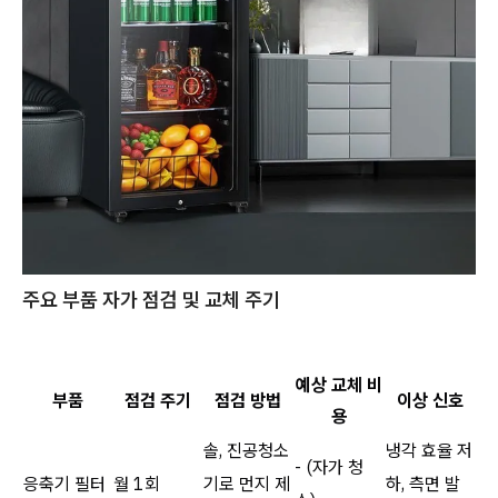
주요 부품 자가 점검 및 교체 주기
예상 교체 비
부품
점검 주기
점검 방법
이상 신호
용
솔, 진공청소
냉각 효율 저
- (자가 청
응축기 필터
월 1회
기로 먼지 제
하, 측면 발