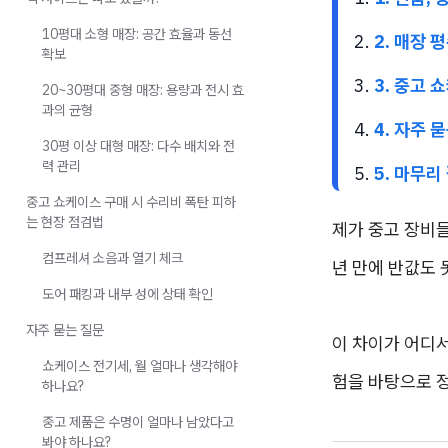
10평대 소형 매장: 공간 효율과 동선
2. 매장
확보
3. 중고 
20~30평대 중형 매장: 용량과 전시 효
과의 균형
4. 자주 
30평 이상 대형 매장: 다수 배치와 전
력 관리
5. 마무리
중고 쇼케이스 구매 시 수리비 폭탄 피하
는 현장 점검법
제가 중고 장비들
컴프레셔 소음과 열기 체크
년 만에 반값도 
도어 패킹과 내부 성에 상태 확인
자주 묻는 질문
이 차이가 어디서
쇼케이스 전기세, 월 얼마나 생각해야
험을 바탕으로 
하나요?
중고 제품은 수명이 얼마나 남았다고
봐야 하나요?