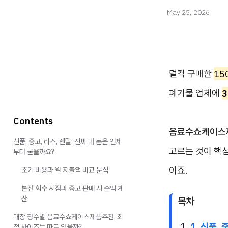
May 25, 2026
덜컥 구매한
15
폐기물 업체에
3
Contents
음료수쇼케이스
신품, 중고, 리스, 렌탈: 진짜 내 돈은 언제
고르는 것이 핵심
부터 굳을까요?
이죠.
초기 비용과 월 지출액 비교 분석
본전 회수 시점과 중고 판매 시 손익 계
산
목차
매장 평수별 음료수쇼케이스제품추천, 최
1. 신품,
적 사이즈는 따로 있을까?