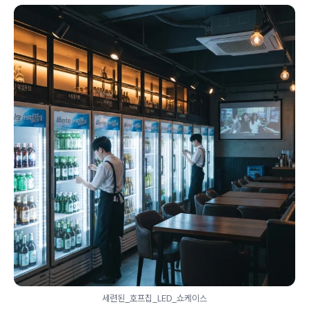
세련된_호프집_LED_쇼케이스