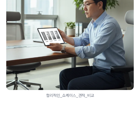
합리적인_쇼케이스_견적_비교