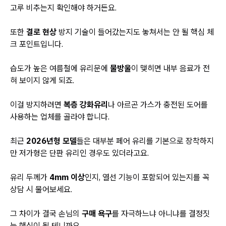
고루 비추는지 확인해야 하거든요.
또한
결로 현상
방지 기술이 들어갔는지도 놓쳐서는 안 될 핵심 체
크 포인트입니다.
습도가 높은 여름철에 유리문에
물방울
이 맺히면 내부 음료가 전
혀 보이지 않게 되죠.
이걸 방지하려면
복층 강화유리
나 아르곤 가스가 충전된 도어를
사용하는 업체를 골라야 합니다.
최근
2026년형 모델
들은 대부분 페어 유리를 기본으로 장착하지
만 저가형은 단판 유리인 경우도 있더라고요.
유리 두께가
4mm 이상
인지, 열선 기능이 포함되어 있는지를 꼭
상담 시 물어보세요.
그 차이가 결국 손님의
구매 욕구
를 자극하느냐 아니냐를 결정짓
는 핵심이 될 테니까요.