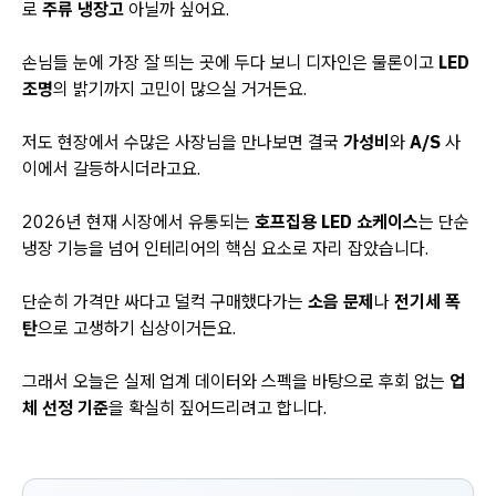
로
주류 냉장고
아닐까 싶어요.
손님들 눈에 가장 잘 띄는 곳에 두다 보니 디자인은 물론이고
LED
조명
의 밝기까지 고민이 많으실 거거든요.
저도 현장에서 수많은 사장님을 만나보면 결국
가성비
와
A/S
사
이에서 갈등하시더라고요.
2026년 현재 시장에서 유통되는
호프집용 LED 쇼케이스
는 단순
냉장 기능을 넘어 인테리어의 핵심 요소로 자리 잡았습니다.
단순히 가격만 싸다고 덜컥 구매했다가는
소음 문제
나
전기세 폭
탄
으로 고생하기 십상이거든요.
그래서 오늘은 실제 업계 데이터와 스펙을 바탕으로 후회 없는
업
체 선정 기준
을 확실히 짚어드리려고 합니다.