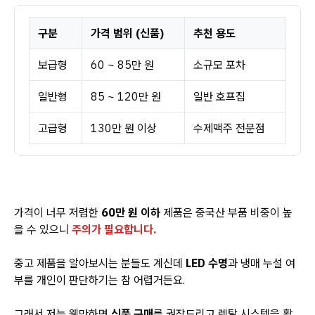
구분
가격 범위 (신품)
추천 용도
보급형
60 ~ 85만 원
소규모 포차
일반형
85 ~ 120만 원
일반 호프집
고급형
130만 원 이상
수제맥주 전문점
가격이 너무 저렴한
60만 원 이하
제품은 중국산 부품 비중이 높
을 수 있으니
주의가 필요합니다.
중고 제품을 알아보시는 분들도 계신데
LED 수명
과 냉매 누설 여
부를 개인이 판단하기는 참 어렵거든요.
그래서 저는 웬만하면
신품 구매
를 권장드리고 렌탈 시스템을 활