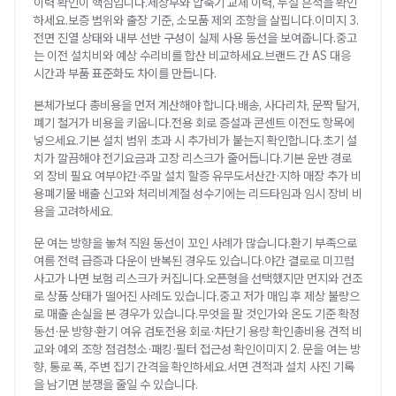
이력 확인이 핵심입니다.제상부와 압축기 교체 이력, 누설 흔적을 확인
하세요.보증 범위와 출장 기준, 소모품 제외 조항을 살핍니다.이미지 3.
전면 진열 상태와 내부 선반 구성이 실제 사용 동선을 보여줍니다.중고
는 이전 설치비와 예상 수리비를 합산 비교하세요.브랜드 간 AS 대응
시간과 부품 표준화도 차이를 만듭니다.
본체가보다 총비용을 먼저 계산해야 합니다.배송, 사다리차, 문짝 탈거,
폐기 철거가 비용을 키웁니다.전용 회로 증설과 콘센트 이전도 항목에
넣으세요.기본 설치 범위 초과 시 추가비가 붙는지 확인합니다.초기 설
치가 깔끔해야 전기요금과 고장 리스크가 줄어듭니다.기본 운반 경로
외 장비 필요 여부야간·주말 설치 할증 유무도서산간·지하 매장 추가 비
용폐기물 배출 신고와 처리비계절 성수기에는 리드타임과 임시 장비 비
용을 고려하세요.
문 여는 방향을 놓쳐 직원 동선이 꼬인 사례가 많습니다.환기 부족으로
여름 전력 급증과 다운이 반복된 경우도 있습니다.야간 결로로 미끄럼
사고가 나면 보험 리스크가 커집니다.오픈형을 선택했지만 먼지와 건조
로 상품 상태가 떨어진 사례도 있습니다.중고 저가 매입 후 제상 불량으
로 매출 손실을 본 경우가 있습니다.무엇을 팔 것인가와 온도 기준 확정
동선·문 방향·환기 여유 검토전용 회로·차단기 용량 확인총비용 견적 비
교와 예외 조항 점검청소·패킹·필터 접근성 확인이미지 2. 문을 여는 방
향, 통로 폭, 주변 집기 간격을 확인하세요.서면 견적과 설치 사진 기록
을 남기면 분쟁을 줄일 수 있습니다.