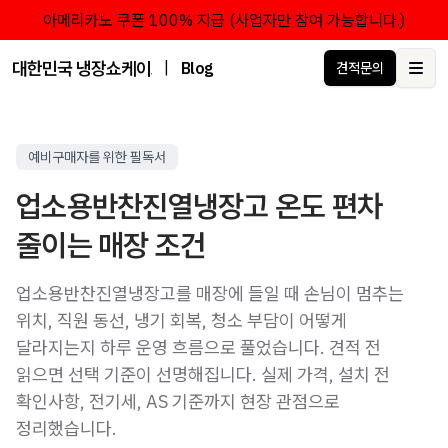
아메리카노 쿠폰 100% 지급 (사업자만 참여 가능합니다.)
대한민국 냉장쇼케이스 점유율 1위 브랜드 한성쇼케이스
|
Blog
견적문의
Ope
예비구매자를 위한 필독서
업소용반찬진열냉장고 온도 편차
줄이는 매장 조건
업소용반찬진열냉장고를 매장에 들일 때 손님이 멈추는
위치, 직원 동선, 냉기 회복, 청소 부담이 어떻게
달라지는지 하루 운영 흐름으로 풀었습니다. 견적 전
읽으면 선택 기준이 선명해집니다. 실제 가격, 설치 전
확인사항, 전기세, AS 기준까지 현장 관점으로
정리했습니다.