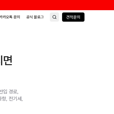
카카오톡 문의
공식 블로그
견적문의
치면
반입 경로,
항, 전기세,