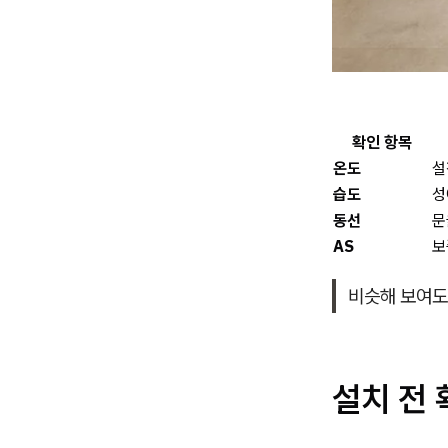
확인 항목
온도
설
습도
성
동선
문
AS
보
비슷해 보여도
설치 전 