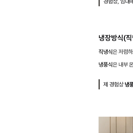
경험상, 임대
냉장방식(직
직냉식
은 저렴하
냉풍식
은 내부 
제 경험상
냉