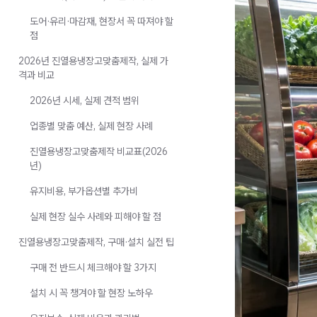
도어·유리·마감재, 현장서 꼭 따져야 할
점
2026년 진열용냉장고맞춤제작, 실제 가
격과 비교
2026년 시세, 실제 견적 범위
업종별 맞춤 예산, 실제 현장 사례
진열용냉장고맞춤제작 비교표(2026
년)
유지비용, 부가옵션별 추가비
실제 현장 실수 사례와 피해야 할 점
진열용냉장고맞춤제작, 구매·설치 실전 팁
구매 전 반드시 체크해야 할 3가지
설치 시 꼭 챙겨야 할 현장 노하우