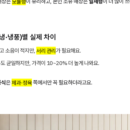
매장은
모듈형
이 유리하고, 본인 소유 매장은
일체형
이 더 많이 
냉·냉풍)별 실제 차이
고 소음이 적지만,
서리 관리
가 필요해요.
온도 균일하지만, 가격이 10~20% 더 높게 나와요.
풍식
은
제과·정육
쪽에서만 꼭 필요하더라고요.