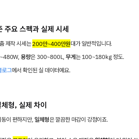
준 주요 스펙과 실제 시세
춤 제작 시세는
200만~400만원
대가 일반적입니다.
0~480W,
용량
은 300~800L,
무게
는 100~180kg 정도.
블로그
에서 확인된 실 데이터예요.
일체형, 실제 차이
이동이 편하지만,
일체형
은 깔끔한 마감이 강점이죠.