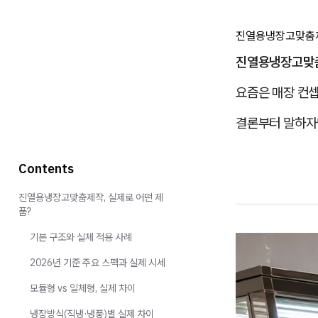
진열용냉장고맞춤제작
진열용냉장고맞
요즘은 매장 컨
결론부터 말하자
Contents
진열용냉장고맞춤제작, 실제로 어떤 제
품?
기본 구조와 실제 적용 사례
2026년 기준 주요 스펙과 실제 시세
모듈형 vs 일체형, 실제 차이
냉장방식(직냉·냉풍)별 실제 차이