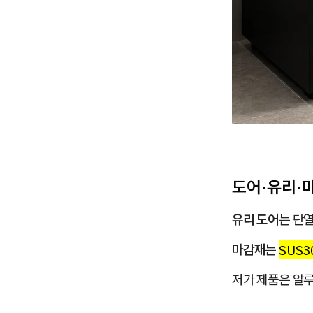
도어·유리·마
유리 도어
는 단열
마감재
는
SUS3
저가 제품은 알