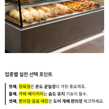
업종별 실전 선택 포인트
첫째
,
정육점
은
온도 균일성
이 가장 중요하죠.
둘째
,
카페·베이커리
는
습도 유지
기능이 필수.
셋째
,
편의점·음료 매장
은
도어 개폐 편의성
체크하세요.