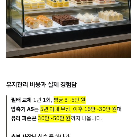
유지관리 비용과 실제 경험담
필터 교체
1년 1회,
평균 3~5만 원
압축기 AS
는
5년 이내 무상, 이후 15만~30만 원
대
유리 파손
은
30만~50만 원
까지 나옵니다.
초보 사장님 실수
중 하나가