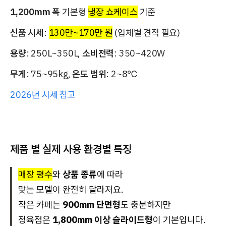
1,200mm 폭
기본형
냉장 쇼케이스
기준
신품 시세
:
130만~170만 원
(업체별 견적 필요)
용량
: 250L~350L,
소비전력
: 350~420W
무게
: 75~95kg,
온도 범위
: 2~8℃
2026년 시세 참고
제품 별 실제 사용 환경별 특징
매장 평수
와
상품 종류
에 따라
맞는 모델이 완전히 달라져요.
작은 카페는
900mm 단면형
도 충분하지만
정육점은
1,800mm 이상 슬라이드형
이 기본입니다.