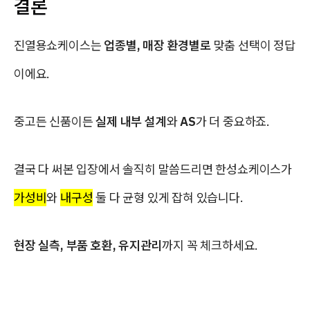
결론
진열용쇼케이스는
업종별, 매장 환경별로
맞춤 선택이 정답
이에요.
중고든 신품이든
실제 내부 설계
와
AS
가 더 중요하죠.
결국 다 써본 입장에서 솔직히 말씀드리면 한성쇼케이스가
가성비
와
내구성
둘 다 균형 있게 잡혀 있습니다.
현장 실측, 부품 호환, 유지관리
까지 꼭 체크하세요.