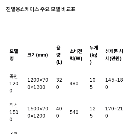
진열용쇼케이스 주요 모델 비교표
용
무게
모델
소비전
신제품 시
크기(mm)
량
(kg
명
력(W)
세(만원)
(L)
)
곡면
1200×70
32
10
145~18
120
480
0×1200
0
5
0
0
직선
1500×70
40
12
170~21
150
540
0×1200
0
5
0
0
곡면