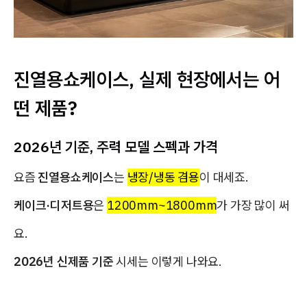
진열용쇼케이스, 실제 현장에서는 어
떤 제품?
2026년 기준, 주력 모델 스펙과 가격
요즘
진열용쇼케이스
는
냉장/냉동 겸용
이 대세죠.
케이크·디저트용
은
1200mm~1800mm
가 가장 많이 써
요.
2026년 신제품 기준
시세는 이렇게 나와요.