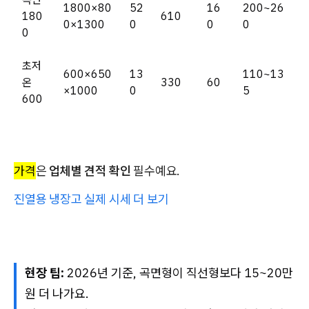
1800×80
52
16
200~26
180
610
0×1300
0
0
0
0
초저
600×650
13
110~13
온
330
60
×1000
0
5
600
가격
은
업체별 견적 확인
필수예요.
진열용 냉장고 실제 시세 더 보기
현장 팁:
2026년 기준, 곡면형이 직선형보다 15~20만
원 더 나가요.