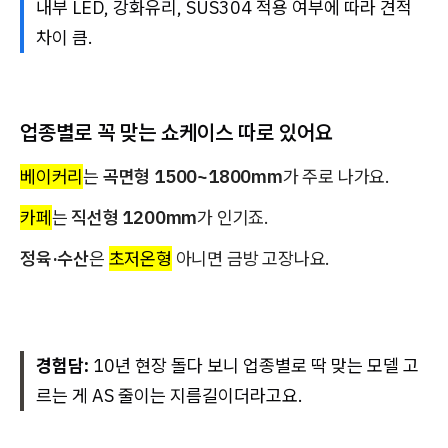
내부 LED, 강화유리, SUS304 적용 여부에 따라 견적
차이 큼.
업종별로 꼭 맞는 쇼케이스 따로 있어요
베이커리
는
곡면형 1500~1800mm
가 주로 나가요.
카페
는
직선형 1200mm
가 인기죠.
정육·수산
은
초저온형
아니면 금방 고장나요.
경험담:
10년 현장 돌다 보니 업종별로 딱 맞는 모델 고
르는 게 AS 줄이는 지름길이더라고요.