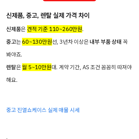
신제품, 중고, 렌탈 실제 가격 차이
신제품
은
견적 기준 110~260만원
.
중고
는
60~130만원
선, 3년차 이상은
내부 부품 상태
꼭
봐야죠.
렌탈
은
월 5~10만원
대. 계약 기간, AS 조건 꼼꼼히 따져야
해요.
중고 진열쇼케이스 실제 매물 시세