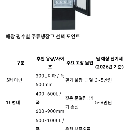
매장 평수별 주류냉장고 선택 포인트
추천 용량/사이
월 예상 전기세
구분
주요 고장 원인
즈
(2026년 기준)
300L 이하 / 폭
5평 미만
환기 불량, 과열
3~5만원
600mm
400~600L /
잦은 문열림, 냉
10평대
폭
5~8만원
기 손실
600~900mm
600~1000L /
폭
용량 부족으로