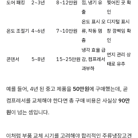
도어 패킹
2~3년
8~12만원
낌, 냉기 유
찢어진 곳 확
출
인
온도 표시 오
디지털 표시
온도 조절기
4~6년
7~10만원
류, 작동 멈
창 깜빡임 확
춤
인
냉각 효율 급
먼지 관리 상
콘덴서
5~8년
15~25만원
감, 컴프레서
태로 유추
과부하
예를 들어, 4년 된 중고 제품을
50만원
에 구매했는데, 곧
컴프레서를 교체해야 한다면 총 구매 비용은 사실상
90만
원
이 넘는 셈입니다.
이처럼 부품 교체 시기를 고려해야 합리적인 주류냉장고견