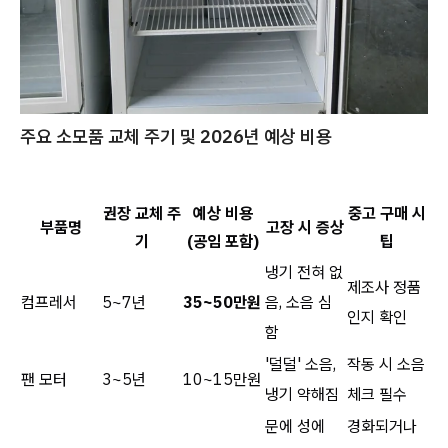
주요 소모품 교체 주기 및 2026년 예상 비용
권장 교체 주
예상 비용
중고 구매 시
부품명
고장 시 증상
기
(공임 포함)
팁
냉기 전혀 없
제조사 정품
컴프레서
5~7년
35~50만원
음, 소음 심
인지 확인
함
'덜덜' 소음,
작동 시 소음
팬 모터
3~5년
10~15만원
냉기 약해짐
체크 필수
문에 성에
경화되거나