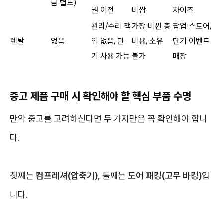
금 별도)
권 이전
비쌈
차이즈
관리/수리 책
가장 비싼 총
팝업 스토어,
렌탈
없음
임 없음, 단
비용, 소유
단기 이벤트
기 사용 가능
불가
매장
중고 제품 구매 시 확인해야 할 핵심 부품 수명
만약 중고를 고려하신다면 두 가지만은 꼭 확인해야 합니
다.
첫째는
컴프레셔(압축기)
, 둘째는
도어 패킹(고무 바킹)
입
니다.