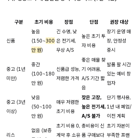
구분
초기 비용
장점
단점
권장 대상
높음
긴 수명, 낮
장기 운영 매
높은 초기 투
신품
(150~
300
은 전기세,
장, 안정성
자 비용
만 원
)
무상 A/S
중시
좋은 매물 찾
중간
발품 팔 시간
중고 (1년
신품급 성능,
기 어려움,
(100~180
있는 예비 창
미만)
저렴한 가격
A/S 기간 짧
만 원)
업자
음
낮음
잦은 고장,
단기 행사용,
중고 (3년
매우 저렴한
(50~100
높은 전기세,
1년 내 폐업/
이상)
초기 비용
만 원)
A/S 불가
이전 계획
초기 비용 0,
총비용이 신
초기 자본이
없음 (보증
리스
계약 후 소유
품 구매보다
부족한 프랜