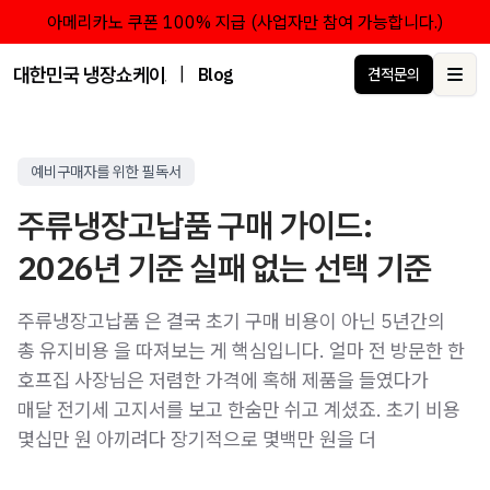
아메리카노 쿠폰 100% 지급 (사업자만 참여 가능합니다.)
대한민국 냉장쇼케이스 점유율 1위 브랜드 한성쇼케이스
|
Blog
견적문의
Ope
예비구매자를 위한 필독서
주류냉장고납품 구매 가이드:
2026년 기준 실패 없는 선택 기준
주류냉장고납품 은 결국 초기 구매 비용이 아닌 5년간의
총 유지비용 을 따져보는 게 핵심입니다. 얼마 전 방문한 한
호프집 사장님은 저렴한 가격에 혹해 제품을 들였다가
매달 전기세 고지서를 보고 한숨만 쉬고 계셨죠. 초기 비용
몇십만 원 아끼려다 장기적으로 몇백만 원을 더