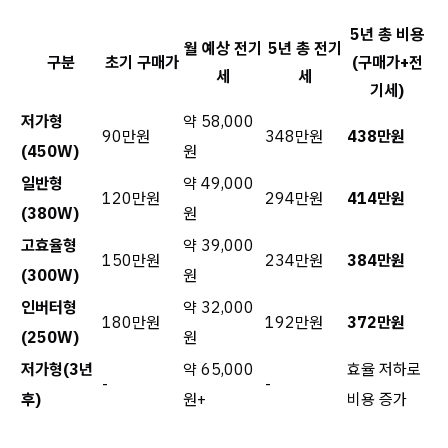
5년 총 비용
월 예상 전기
5년 총 전기
구분
초기 구매가
(구매가+전
세
세
기세)
저가형
약 58,000
90만원
348만원
438만원
(450W)
원
일반형
약 49,000
120만원
294만원
414만원
(380W)
원
고효율형
약 39,000
150만원
234만원
384만원
(300W)
원
인버터형
약 32,000
180만원
192만원
372만원
(250W)
원
저가형(3년
약 65,000
효율 저하로
-
-
후)
원+
비용 증가