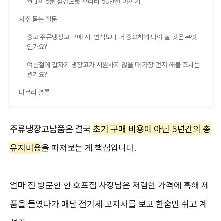
월 1회 5분 점검으로 수리비 50만원 아끼기
자주 묻는 질문
중고 주류냉장고 구매 시, 연식보다 더 중요하게 봐야 할 것은 무엇
인가요?
여름철에 갑자기 냉장고가 시원하지 않을 때 가장 먼저 해볼 조치는
뭔가요?
마무리 결론
주류냉장고납품
은 결국
초기 구매 비용이 아닌 5년간의 총
유지비용
을 따져보는 게 핵심입니다.
얼마 전 방문한 한 호프집 사장님은 저렴한 가격에 혹해 제
품을 들였다가 매달 전기세 고지서를 보고 한숨만 쉬고 계