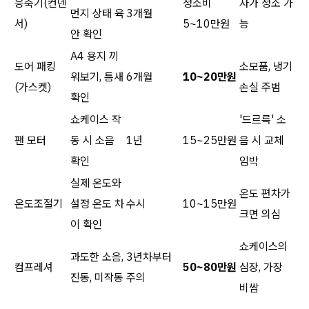
응축기(컨덴
청소비
자가 청소 가
먼지 상태 육
3개월
서)
5~10만원
능
안 확인
A4 용지 끼
도어 패킹
소모품, 냉기
워보기, 틈새
6개월
10~20만원
(가스켓)
손실 주범
확인
쇼케이스 작
'드르륵' 소
팬 모터
동 시 소음
1년
15~25만원
음 시 교체
확인
임박
실제 온도와
온도 편차가
온도조절기
설정 온도 차
수시
10~15만원
크면 의심
이 확인
쇼케이스의
과도한 소음,
3년차부터
컴프레셔
50~80만원
심장, 가장
진동, 미작동
주의
비쌈